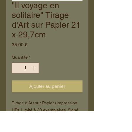
"Il voyage en
solitaire" Tirage
d'Art sur Papier 21
x 29,7cm
Prix
35,00 €
Quantité
*
Ajouter au panier
Tirage d'Art sur Papier (Impression
HD). Limité à 30 exemplaires. Signé,
numéroté et estampillé.
Format: 21 x 29,7 cm.
Support: Impression sur Papier