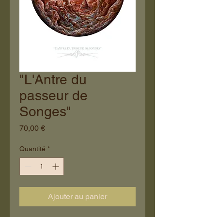
"L'Antre du
passeur de
Songes"
Prix
70,00 €
Quantité
*
Ajouter au panier