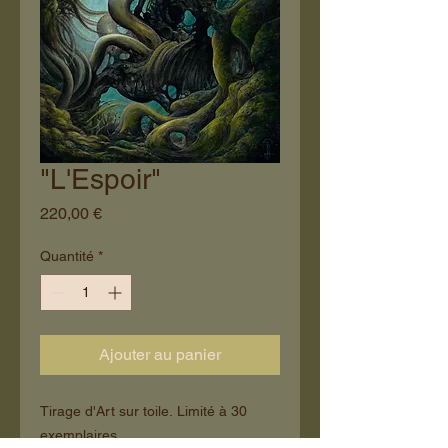
"L'Espoir"
Prix
220,00 €
Quantité
*
Ajouter au panier
Tirage d'Art sur toile. Limité à 30
exemplaires.