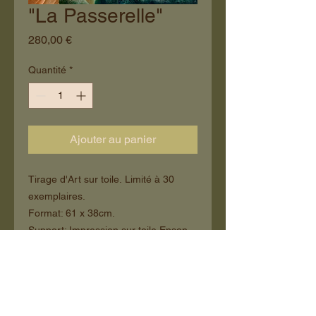
"La Passerelle"
Prix
280,00 €
Quantité
*
Ajouter au panier
Tirage d'Art sur toile. Limité à 30
exemplaires.
Format: 61 x 38cm.
Support: Impression sur toile Epson
Water Résistant Matte Canvas
375g/m2. Certifiée Digigraphie.
Vernis Glossy Eco, 3 couches
protection UV.