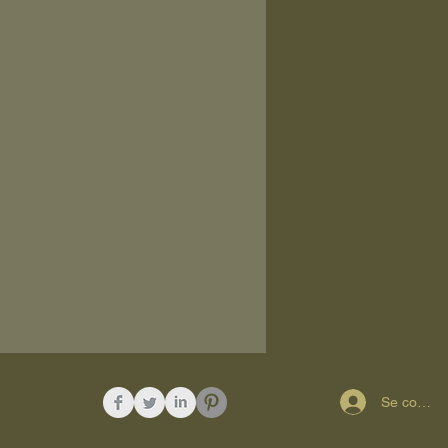
y
Se connec