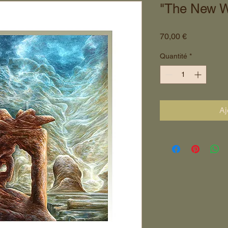
"The New W
Prix
70,00 €
Quantité
*
Aj