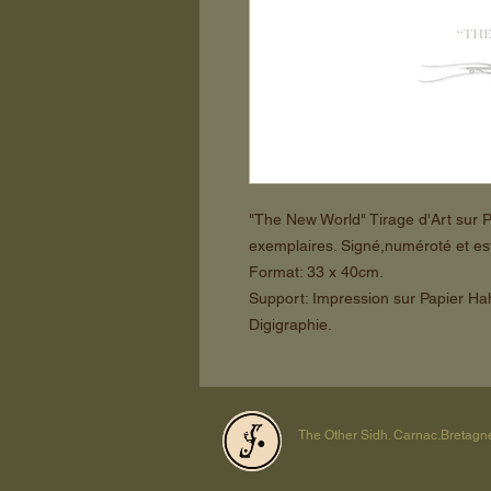
"The New World" Tirage d'Art sur P
exemplaires. Signé,numéroté et est
Format: 33 x 40cm.
Support: Impression sur Papier H
Digigraphie.
The Other Sidh. Carnac.Bretagn