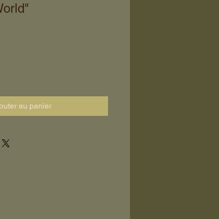
orld"
outer au panier