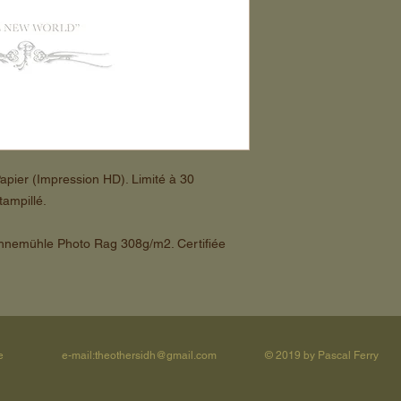
apier (Impression HD). Limité à 30
ampillé.
ahnemühle Photo Rag 308g/m2. Certifiée
e
e-mail:
theothersidh@gmail.com
© 2019 by Pascal Ferr